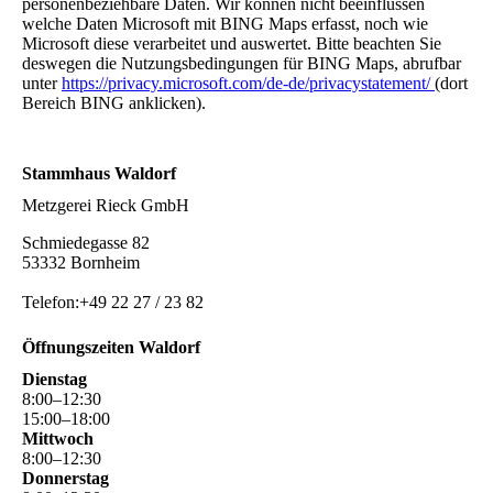
personenbeziehbare Daten. Wir können nicht beeinflussen
welche Daten Microsoft mit BING Maps erfasst, noch wie
Microsoft diese verarbeitet und auswertet. Bitte beachten Sie
deswegen die Nutzungsbedingungen für BING Maps, abrufbar
unter
https://privacy.microsoft.com/de-de/privacystatement/
(dort
Bereich BING anklicken).
Stammhaus Waldorf
Metzgerei Rieck GmbH
Schmiedegasse 82
53332 Bornheim
Telefon:+49 22 27 / 23 82
Öffnungszeiten Waldorf
Dienstag
8
:
00
–
12
:
30
15
:
00
–
18
:
00
Mittwoch
8
:
00
–
12
:
30
Donnerstag