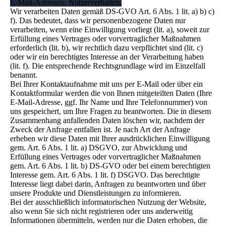
E-Mail-Adressen, Nutzerverhalten.
Wir verarbeiten Daten gemäß DS-GVO Art. 6 Abs. 1 lit. a) b) c)
f). Das bedeutet, dass wir personenbezogene Daten nur
verarbeiten, wenn eine Einwilligung vorliegt (lit. a), soweit zur
Erfüllung eines Vertrages oder vorvertraglicher Maßnahmen
erforderlich (lit. b), wir rechtlich dazu verpflichtet sind (lit. c)
oder wir ein berechtigtes Interesse an der Verarbeitung haben
(lit. f). Die entsprechende Rechtsgrundlage wird im Einzelfall
benannt.
Bei Ihrer Kontaktaufnahme mit uns per E-Mail oder über ein
Kontaktformular werden die von Ihnen mitgeteilten Daten (Ihre
E-Mail-Adresse, ggf. Ihr Name und Ihre Telefonnummer) von
uns gespeichert, um Ihre Fragen zu beantworten. Die in diesem
Zusammenhang anfallenden Daten löschen wir, nachdem der
Zweck der Anfrage entfallen ist. Je nach Art der Anfrage
erheben wir diese Daten mit Ihrer ausdrücklichen Einwilligung
gem. Art. 6 Abs. 1 lit. a) DSGVO, zur Abwicklung und
Erfüllung eines Vertrages oder vorvertraglicher Maßnahmen
gem. Art. 6 Abs. 1 lit. b) DS-GVO oder bei einem berechtigten
Interesse gem. Art. 6 Abs. 1 lit. f) DSGVO. Das berechtigte
Interesse liegt dabei darin, Anfragen zu beantworten und über
unsere Produkte und Dienstleistungen zu informieren.
Bei der ausschließlich informatorischen Nutzung der Website,
also wenn Sie sich nicht registrieren oder uns anderweitig
Informationen übermitteln, werden nur die Daten erhoben, die