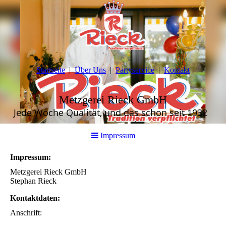
Startseite
Über Uns
Partyservice
Kontakt
Metzgerei Rieck GmbH
Jede Woche Qualität, und das schon seit 1932
Impressum
Impressum:
Metzgerei Rieck GmbH
Stephan Rieck
Kontaktdaten:
Anschrift: