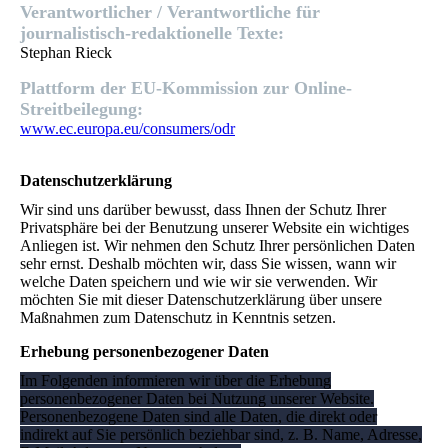
Verantwortlicher / Verantwortliche für
journalistisch-redaktionelle Texte:
Stephan Rieck
Plattform der EU-Kommission zur Online-
Streitbeilegung:
www.ec.europa.eu/consumers/odr
Datenschutz­erklärung
Wir sind uns darüber bewusst, dass Ihnen der Schutz Ihrer
Privatsphäre bei der Benutzung unserer Website ein wichtiges
Anliegen ist. Wir nehmen den Schutz Ihrer persönlichen Daten
sehr ernst. Deshalb möchten wir, dass Sie wissen, wann wir
welche Daten speichern und wie wir sie verwenden. Wir
möchten Sie mit dieser Datenschutzerklärung über unsere
Maßnahmen zum Datenschutz in Kenntnis setzen.
Erhebung personenbezogener Daten
Im Folgenden informieren wir über die Erhebung
personenbezogener Daten bei Nutzung unserer Website.
Personenbezogene Daten sind alle Daten, die direkt oder
indirekt auf Sie persönlich beziehbar sind, z. B. Name, Adresse,